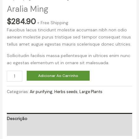
Aralia Ming
$
284.90
+ Free Shipping
Faucibus lacus tincidunt molestie accumsan nibh non odio
aenean molestie purus tristique sed tempor consequat risus
tellus amet augue egestas mauris scelerisque donec ultrices.
Sollicitudin facilisis massa pellentesque in ultrices enim nunc
ac egestas elementum ut in ornare sit malesuada.
Adicionar Ao Carrinho
Categorias:
Air purifying
,
Herbs seeds
,
Large Plants
Descrição
Avaliações (0)