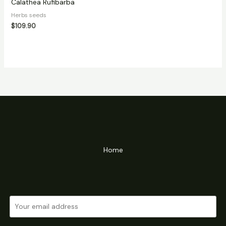
Calathea Rufibarba
Herbs seeds
$
109.90
Home