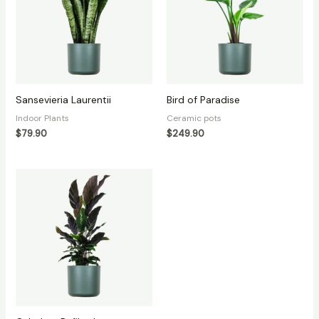
Sansevieria Laurentii
Bird of Paradise
Indoor Plants
Ceramic pots
$
79.90
$
249.90